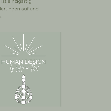
st einzigartig
rderungen auf und
.