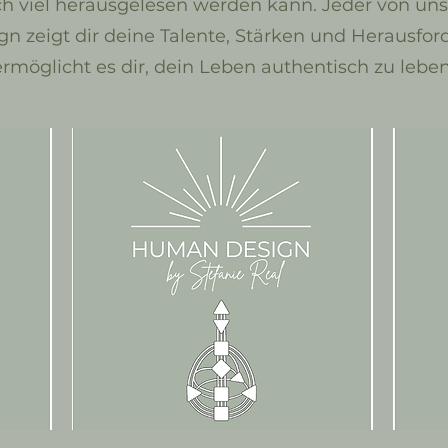
h viel herausgelesen werden kann. Jeder von uns i
 zeigt dir deine Talente, Stärken und Herausfo
ermöglicht es dir, dein Leben authentisch zu leben