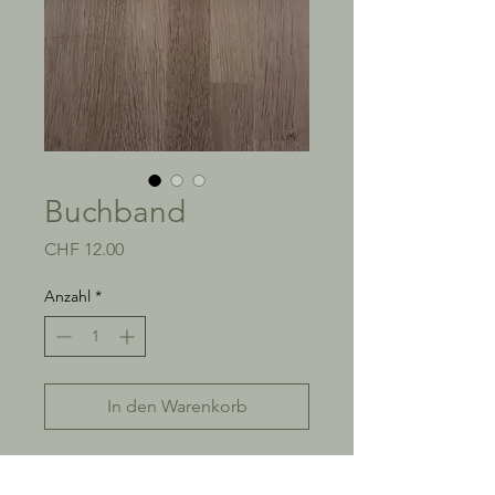
Buchband
Preis
CHF 12.00
Anzahl
*
In den Warenkorb
Lesezeichen mit Gummiband