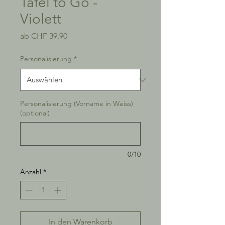
Tafel to Go -
Violett
Sale-
ab
CHF 39.90
Preis
Personalisierung
*
Personalisierung (Vorname in Weiss)
(optional)
0/10
Anzahl
*
In den Warenkorb